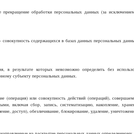
прекращение обработки персональных данных (за исключением 
совокупность содержащихся в базах данных персональных данн
, в результате которых невозможно определить без использ
иному субъекту персональных данных.
 (операция) или совокупность действий (операций), совершаем
ми, включая сбор, запись, систематизацию, накопление, хранен
ление, доступ), обезличивание, блокирование, удаление, уничтоже
направленные на раскрытие персональных данных определенному л